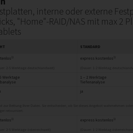
en
tplatten, interne oder externe Festp
ticks, "Home"-RAID/NAS mit max 2 P
ablets
GHT
STANDARD
1)
1)
tenlos
express kostenlos
uer: 2-5 Werktage deutschlandweit)
(Dauer: 1-2 Werktag deutschlandw
 5 Werktage
1 – 2 Werktage
banalyse
Tiefenanalyse
n
ja
ot zur Rettung Ihrer Daten. Sie entscheiden, ob Sie dieses Angebot wahrnehmen oder
er retourniert.
1)
1)
tenlos
express kostenlos
er: 2-5 Werktage österreichweit)
(Dauer: 1-2 Werktag österreichwei