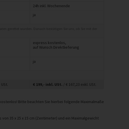
24h inkl. Wochenende
ja
Daten gerettet wurden. Danach bestätigen Sie uns, ob Sie mit der
express kostenlos,
auf Wunsch Direktlieferung
ja
 USt.
€
199,-
inkl. USt.
/ €
167,23
exkl. USt.
 kostenlos! Bitte beachten Sie hierbei folgende Maximalmaße
von 35 x 25 x 15 cm (Zentimeter) und ein Maximalgewicht