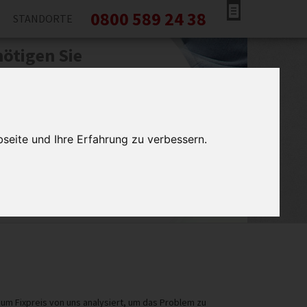
0800 589 24 38
STANDORTE
ötigen Sie
formationen?
ohne Risiko und ohne Bindung, kostenlos
n lassen.
seite und Ihre Erfahrung zu verbessern.
tung Hessen verwendet Ihre Daten ausschließlich für
ruf. Ihre Daten werden gelöscht, wenn der Zweck der
ung entfallen ist. Weitere Informationen zum
hutz finden Sie auch
hier
.
um Fixpreis von uns analysiert, um das Problem zu