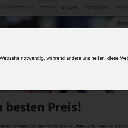
DATENRETTUNG
PREISE
ABLAUF
REFERENZEN
INFO
Ben
In
Jetzt 
berate
r Webseite notwendig, während andere uns helfen, diese Web
Datenret
den Rück
Speicher
Datensc
 besten Preis!
ach dem Ansehen des Datenträger festellen, daher wird Ihr Medium zuerst z