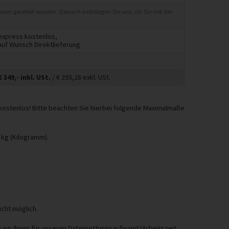
Daten gerettet wurden. Danach bestätigen Sie uns, ob Sie mit der
express kostenlos,
auf Wunsch Direktlieferung
€
349,-
inkl. USt.
/ €
293,28
exkl. USt.
 kostenlos! Bitte beachten Sie hierbei folgende Maximalmaße
 kg (Kilogramm).
icht möglich.
 wir Ihnen für unseren Datenrettungsaufwand (Arbeitszeit,