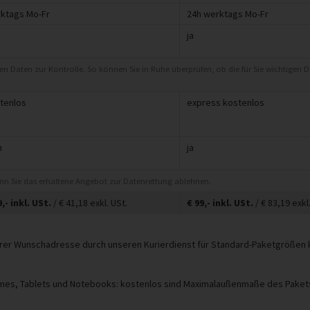
ktags Mo-Fr
24h werktags Mo-Fr
ja
eten Daten zur Kontrolle. So können Sie in Ruhe überprüfen, ob die für Sie wichtigen 
tenlos
express kostenlos
n
ja
enn Sie das erhaltene Angebot zur Datenrettung ablehnen.
9,-
inkl. USt.
/ €
41,18
exkl. USt.
€
99,-
inkl. USt.
/ €
83,19
exkl.
 Ihrer Wunschadresse durch unseren Kurierdienst für Standard-Paketgrößen
ones, Tablets und Notebooks: kostenlos sind Maximalaußenmaße des Pakets 