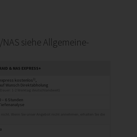
/NAS siehe Allgemeine-
RAID & NAS EXPRESS+
1)
express kostenlos
,
auf Wunsch Direktabholung
(Dauer: 1-2 Werktag deutschlandweit)
0 – 6 Stunden
Tiefenanalyse
 nicht. Wenn Sie unser Angebot nicht annehmen, erhalten Sie die
ja