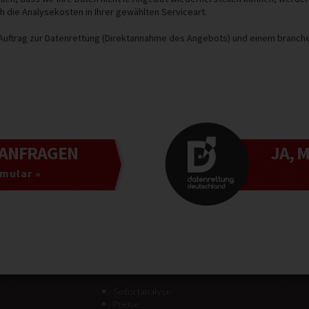
ch die Analysekosten in Ihrer gewählten Serviceart.
em Auftrag zur Datenrettung (Direktannahme des Angebots) und einem branc
ANFRAGEN
JA, 
mular »
Sofortanalyse
Preise