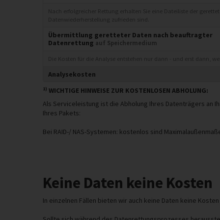
Nach erfolgreicher Rettung erhalten Sie eine Dateiliste der gerett
Datenwiederherstellung zufrieden sind.
Übermittlung geretteter Daten nach beauftragter
Datenrettung
auf Speichermedium
Die Kosten für die Analyse entstehen nur dann - und erst dann, w
Analysekosten
1)
WICHTIGE HINWEISE ZUR KOSTENLOSEN ABHOLUNG:
Als Serviceleistung ist die Abholung Ihres Datenträgers an
Ihres Pakets:
Bei RAID-/ NAS-Systemen: kostenlos sind Maximalaußenmaße 
Keine Daten keine Kosten
In einzelnen Fällen bieten wir auch keine Daten keine Kosten
Sollte sich während des Datenrettungsprozesses herausstell