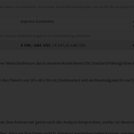
eten Daten zur Kontrolle. So können Sie in Ruhe überprüfen, ob die für Sie wichtigen 
express kostenlos
enn Sie das erhaltene Angebot zur Datenrettung ablehnen.
€
199,-
inkl. USt.
/ €
167,23
exkl. USt.
 Ihrer Wunschadresse durch unseren Kurierdienst für Standard-Paketgrößen
des Pakets von 30 x 40 x 50 cm (Zentimeter) und ein Maximalgewicht von 5
 an. Dies können wir gerne nach der Analyse besprechen, vorher ist diese n
en, dass wir Ihre Daten nicht lt. Angebot wiederherstellen können, werden