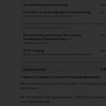
Durchführung Datenrettung
wer
Dateiliste nach beauftragter Datenrettung
ja
zur Kontrolle der geretteten Daten
Nach erfolgreicher Rettung erhalten Sie eine Dateiliste der gerett
Datenwiederherstellung zufrieden sind.
Übermittlung geretteter Daten nach
kos
beauftragter Datenrettung
auf
Speichermedium
SFTP-Zugang
nei
für den sicheren Download der geretteten Daten
Die Kosten für die Analyse entstehen nur dann - und erst dann, w
Analysekosten
€
4
1)
WICHTIGE HINWEISE ZUR KOSTENLOSEN ABHOLUNG:
Als Serviceleistung ist die Abholung Ihres Datenträgers an
Ihres Pakets:
Bei Festplatten, SSD, Speicherkarten, USB-Sticks, Smartph
von 2 kg (Kilogramm).